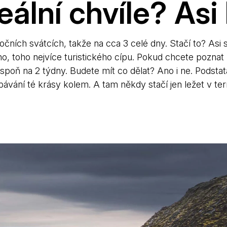
eální chvíle? Asi
nočních svátcích, takže na cca 3 celé dny. Stačí to? Asi 
ho, toho nejvíce turistického cípu. Pokud chcete poznat 
espoň na 2 týdny. Budete mít co dělat? Ano i ne. Podstat
ebávání té krásy kolem. A tam někdy stačí jen ležet v t