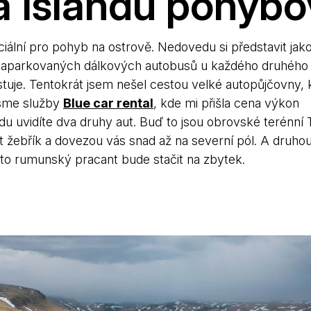
a Islandu pohybo
ciální pro pohyb na ostrově. Nedovedu si představit jak
 zaparkovaných dálkových autobusů u každého druhého
stuje. Tentokrát jsem nešel cestou velké autopůjčovny, 
 jsme služby
Blue car rental
, kde mi přišla cena výkon
u uvidíte dva druhy aut. Buď to jsou obrovské terénní 
 žebřík a dovezou vás snad až na severní pól. A druho
nto rumunský pracant bude stačit na zbytek.