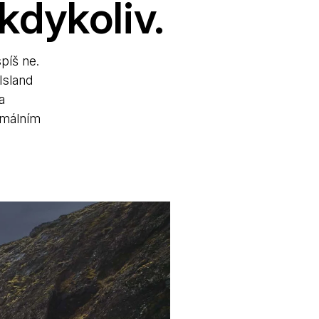
 kdykoliv.
spíš ne.
Island
a
ermálním