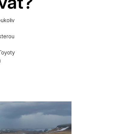
vat?
oukoliv
kterou
Toyoty
u