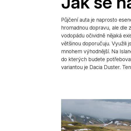
Jak se n
Půjčení auta je naprosto esen
hromadnou dopravu, ale dle
vodopádu očividně nějaká exi
většinou doporučuju. Využili
mnohem výhodnější. Na Island
do kterých budete potřebovat
variantou je Dacia Duster. Te