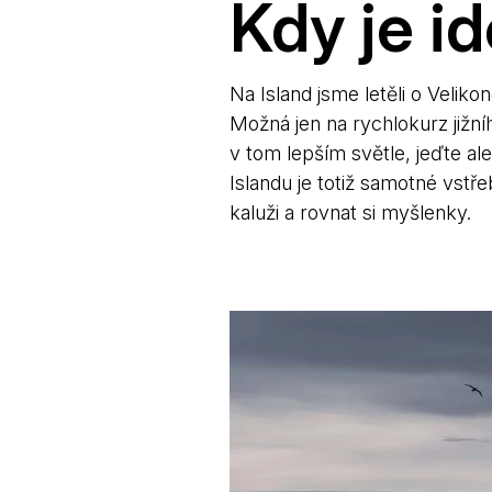
Kdy je id
Na Island jsme letěli o Veliko
Možná jen na rychlokurz jižní
v tom lepším světle, jeďte al
Islandu je totiž samotné vstř
kaluži a rovnat si myšlenky.