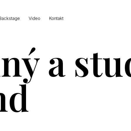
Backstage
Video
Kontakt
ný a stu
nd