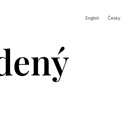
English
Česky
dený